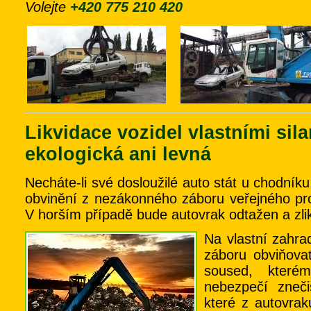
Volejte
+420 775 210 420
Likvidace vozidel vlastními sil
ekologická ani levná
Necháte-li své dosloužilé auto stát u chodníku,
obvinění z nezákonného záboru veřejného pr
V horším případě bude autovrak odtažen a zli
Na vlastní zahr
záboru obviňovat
soused, které
nebezpečí zneči
které z autovrak