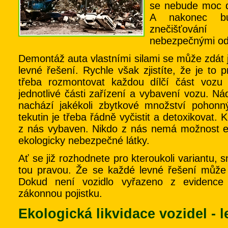
se nebude moc d
A nakonec bu
znečišťování
nebezpečnými od
Demontáž auta vlastními silami se může zdát 
levné řešení. Rychle však zjistíte, že je to
třeba rozmontovat každou dílčí část vozu 
jednotlivé části zařízení a vybavení vozu. Ná
nachází jakékoli zbytkové množství pohonný
tekutin je třeba řádně vyčistit a detoxikovat. 
z nás vybaven. Nikdo z nás nemá možnost eko
ekologicky nebezpečné látky.
Ať se již rozhodnete pro kteroukoli variantu, s
tou pravou. Že se každé levné řešení může v
Dokud není vozidlo vyřazeno z evidence vo
zákonnou pojistku.
Ekologická likvidace vozidel - 