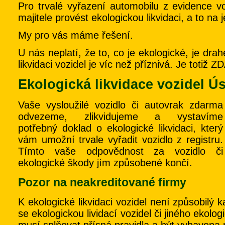
Pro trvalé vyřazení automobilu z evidence v
majitele provést ekologickou likvidaci, a to na 
My pro vás máme řešení.
U nás neplatí, že to, co je ekologické, je dr
likvidaci vozidel je víc než příznivá. Je totiž
Ekologická likvidace vozidel Ú
Vaše vysloužilé vozidlo či autovrak zdarma
odvezeme, zlikvidujeme a vystavíme
potřebný doklad o ekologické likvidaci, který
vám umožní trvale vyřadit vozidlo z registru.
Tímto vaše odpovědnost za vozidlo či
ekologické škody jím způsobené končí.
Pozor na neakreditované firmy
K ekologické likvidaci vozidel není způsobilý 
se ekologickou lividací vozidel či jiného ekol
musí splňovat přísná pravidla a být vybavena