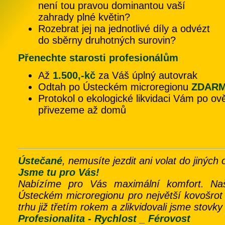
není tou pravou dominantou vaší
zahrady plné květin?
Rozebrat jej na jednotlivé díly a odvézt
do sběrny druhotných surovin?
Přenechte starosti profesionálům
Až
1.500,-kč
za Váš úplný autovrak
Odtah po Ústeckém microregionu
ZDAR
Protokol o ekologické likvidaci Vám po ov
přivezeme až domů
Ústečané
, nemusíte jezdit ani volat do jiných
Jsme tu pro Vás!
Nabízíme pro Vás maximální komfort. Na
Ústeckém microregionu pro největší kovošrot
trhu již třetím rokem a zlikvidovali jsme stovk
Profesionalita - Rychlost _ Férovost